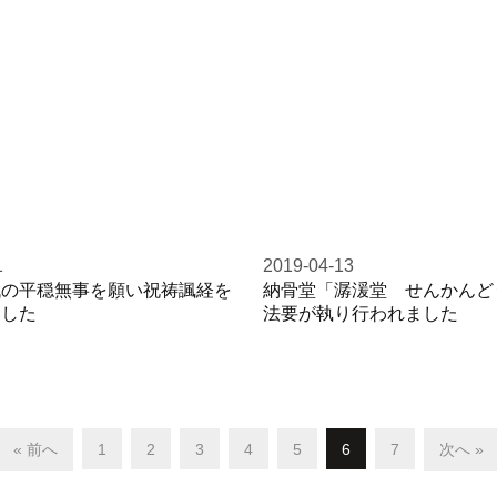
1
2019-04-13
代の平穏無事を願い祝祷諷経を
納骨堂「潺湲堂 せんかんど
ました
法要が執り行われました
« 前へ
1
2
3
4
5
6
7
次へ »