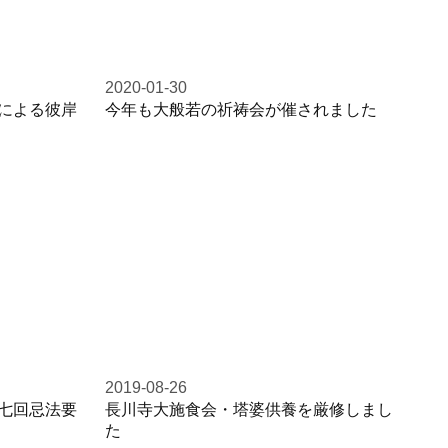
2020-01-30
による彼岸
今年も大般若の祈祷会が催されました
2019-08-26
七回忌法要
長川寺大施食会・塔婆供養を厳修しまし
た