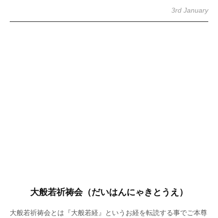
3rd January
大般若祈祷会（だいはんにゃきとうえ）
大般若祈祷会とは『大般若経』というお経を転読する事でご本尊