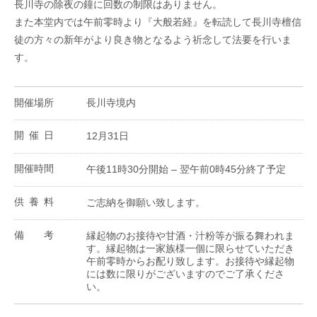
長川寺の除夜の鐘に回数の制限はありません。
また本堂内では午前零時より『大般若経』を転読して長川寺檀信
徒の方々の新年がより良き物となるよう祈念して法要を行いま
す。
開催場所
長川寺境内
開催日
12月31日
開催時間
午後11時30分開始 – 翌午前0時45分終了予定
供養料
ご志納を御願い致します。
備考
縁起物のお接待や甘酒・汁粉等が振る舞われま
す。縁起物は一家族様一個に限らせていただき
午前零時からお配り致します。お接待や縁起物
には数に限りがございますのでご了承くださ
い。