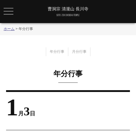
曹洞宗 清瀧山 長川寺
メニュー
SOTO ZEN CHOSEN-JI TEMPLE
ホーム
>
年分行事
年分行事
月分行事
年分行事
1
3
月
日