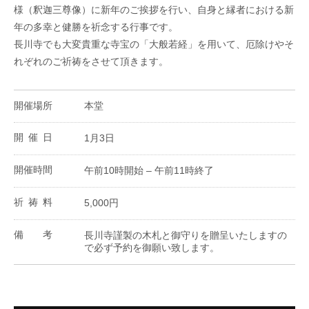
様（釈迦三尊像）に新年のご挨拶を行い、自身と縁者における新
年の多幸と健勝を祈念する行事です。
長川寺でも大変貴重な寺宝の「大般若経」を用いて、厄除けやそ
れぞれのご祈祷をさせて頂きます。
開催場所
本堂
開催日
1月3日
開催時間
午前10時開始 – 午前11時終了
祈祷料
5,000円
備考
長川寺謹製の木札と御守りを贈呈いたしますの
で必ず予約を御願い致します。