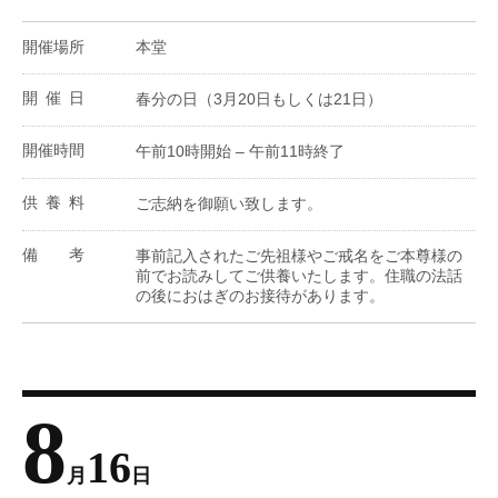
開催場所
本堂
開催日
春分の日（3月20日もしくは21日）
開催時間
午前10時開始 – 午前11時終了
供養料
ご志納を御願い致します。
備考
事前記入されたご先祖様やご戒名をご本尊様の
前でお読みしてご供養いたします。住職の法話
の後におはぎのお接待があります。
8
16
月
日