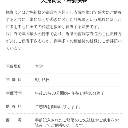
大施食会・塔婆供養
施食会とはご先祖様の御霊をお迎えし寺院を挙げて盛大にご供養
すると共に、常に飢えや渇きに苦しむ餓鬼道という地獄に落ちた
亡者を中心に全ての精霊を救済し供養する法要です。
長川寺で年間最大の行事であり、近隣の曹洞宗寺院のご住職様方
が共にご供養下さるなか、例年多くの檀信徒の皆様にご参拝頂い
ています。
開催場所
本堂
開催日
8月16日
開催時間
午後13時30分開始– 午後14時30分終了
供養料
ご志納を御願い致します。
備考
事前記入されたご塔婆のご先祖様やご戒名をお
読みしてご供養いたします。