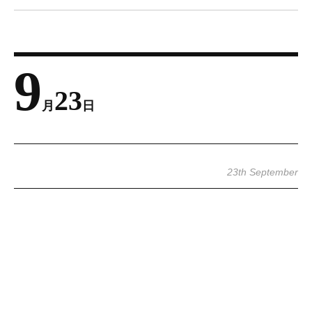
9
23
月
日
23th September