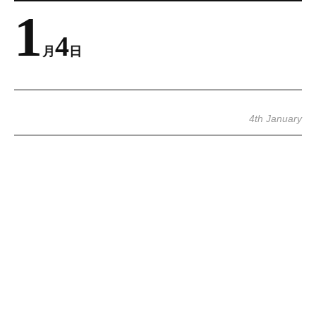
1
4
月
日
4th January