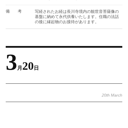
備考
写経されたお経は長川寺境内の観世音菩薩像の
基盤に納めて永代供養いたします。住職の法話
の後に縁起物のお接待があります。
3
20
月
日
20th March