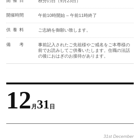
開催日
秋分の日（9月23日）
開催時間
午前10時開始 – 午前11時終了
供養料
ご志納を御願い致します。
備考
事前記入されたご先祖様やご戒名をご本尊様の
前でお読みしてご供養いたします。住職の法話
の後におはぎのお接待があります。
12
31
月
日
31st December