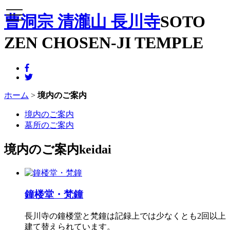
メニュー
曹洞宗 清瀧山 長川寺
SOTO
ZEN CHOSEN-JI TEMPLE
ホーム
>
境内のご案内
境内のご案内
墓所のご案内
境内のご案内
keidai
鐘楼堂・梵鐘
長川寺の鐘楼堂と梵鐘は記録上では少なくとも2回以上
建て替えられています。