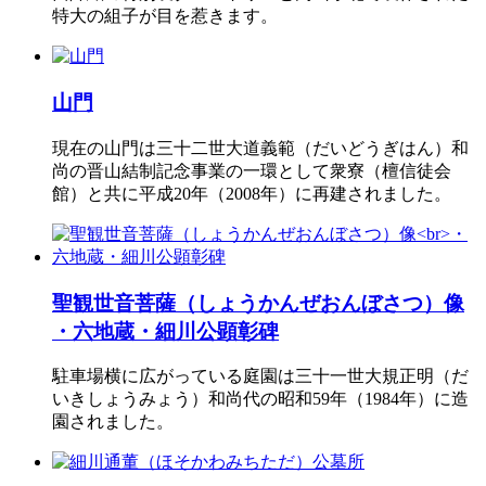
特大の組子が目を惹きます。
山門
現在の山門は三十二世大道義範（だいどうぎはん）和
尚の晋山結制記念事業の一環として衆寮（檀信徒会
館）と共に平成20年（2008年）に再建されました。
聖観世音菩薩（しょうかんぜおんぼさつ）像
・六地蔵・細川公顕彰碑
駐車場横に広がっている庭園は三十一世大規正明（だ
いきしょうみょう）和尚代の昭和59年（1984年）に造
園されました。