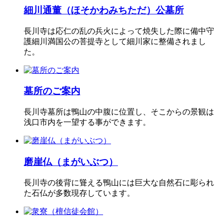
細川通董（ほそかわみちただ）公墓所
長川寺は応仁の乱の兵火によって焼失した際に備中守
護細川満国公の菩提寺として細川家に整備されまし
た。
墓所のご案内
長川寺墓所は鴨山の中腹に位置し、そこからの景観は
浅口市内を一望する事ができます。
磨崖仏（まがいぶつ）
長川寺の後背に聳える鴨山には巨大な自然石に彫られ
た石仏が多数現存しています。