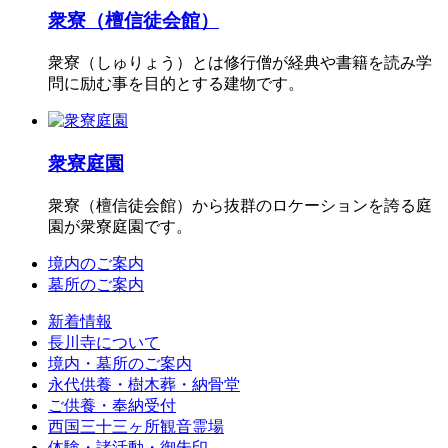
衆寮（檀信徒会館）
衆寮（しゅりょう）とは修行僧が経典や書籍を読み学
問に励む事を目的とする建物です。
衆寮庭園
衆寮（檀信徒会館）から抜群のロケーションを誇る庭
園が衆寮庭園です。
境内のご案内
墓所のご案内
新着情報
長川寺について
境内・墓所のご案内
永代供養・樹木葬・納骨堂
ご供養・奉納受付
西国三十三ヶ所観音霊場
体験・諸活動・御朱印