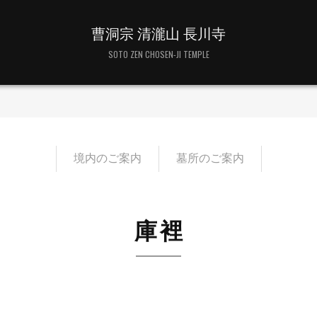
曹洞宗 清瀧山 長川寺
SOTO ZEN CHOSEN-JI TEMPLE
境内のご案内
墓所のご案内
庫裡