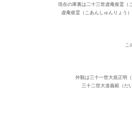
現在の庫裏は二十三世虚庵俊霊（こ
虚庵俊霊（こあんしゅんりょう）
こ
外観は三十一世大規正明（
三十二世大道義範（だい