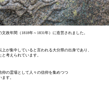
政年間（1818年～1831年）に造営されました。
以上が集中していると言われる大分県の出身であり、
たと考えられています。
信仰の霊場として人々の信仰を集めつつ
います。