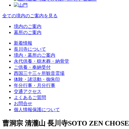
全ての境内のご案内を見る
境内のご案内
墓所のご案内
新着情報
長川寺について
境内・墓所のご案内
永代供養・樹木葬・納骨堂
ご供養・奉納受付
西国三十三ヶ所観音霊場
体験・諸活動・御朱印
年分行事・月分行事
交通アクセス
よくあるご質問
お問合せ
個人情報保護について
曹洞宗 清瀧山 長川寺
SOTO ZEN CHOSE