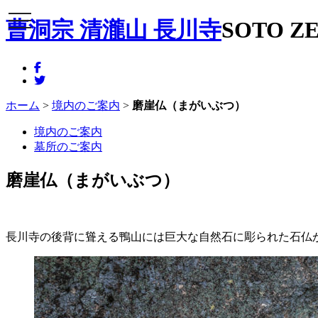
メニュー
曹洞宗 清瀧山 長川寺
SOTO ZE
ホーム
>
境内のご案内
>
磨崖仏（まがいぶつ）
境内のご案内
墓所のご案内
磨崖仏（まがいぶつ）
長川寺の後背に聳える鴨山には巨大な自然石に彫られた石仏