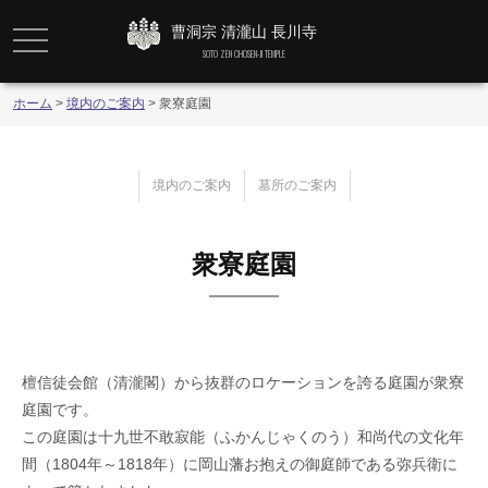
曹洞宗 清瀧山 長川寺
メニュー
SOTO ZEN CHOSEN-JI TEMPLE
ホーム
>
境内のご案内
>
衆寮庭園
境内のご案内
墓所のご案内
衆寮庭園
檀信徒会館（清瀧閣）から抜群のロケーションを誇る庭園が衆寮
庭園です。
この庭園は十九世不敢寂能（ふかんじゃくのう）和尚代の文化年
間（1804年～1818年）に岡山藩お抱えの御庭師である弥兵衛に