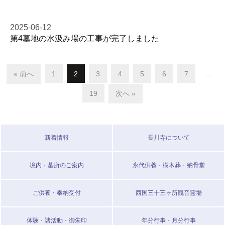
2025-06-12
第4墓地の水汲み場の工事が完了しました
« 前へ
1
2
3
4
5
6
7
…
19
次へ »
新着情報
長川寺について
境内・墓所のご案内
永代供養・樹木葬・納骨堂
ご供養・奉納受付
西国三十三ヶ所観音霊場
体験・諸活動・御朱印
年分行事・月分行事