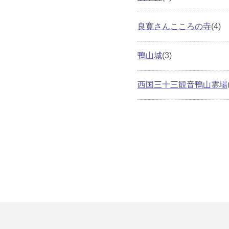
良寛さんこころの寺
(4)
鴨山城
(3)
西国三十三観音鴨山霊場