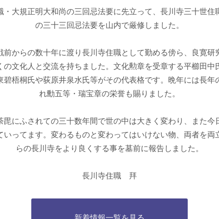
職・大規正明大和尚の三回忌法要に先立って、長川寺三十世住
の三十三回忌法要を山内で厳修しました。
戦前からの数十年に渡り長川寺住職として勤める傍ら、良寛研
くの文化人と交流を持ちました。文化勲章を受章する平櫛田中
東碧梧桐氏や荻原井泉水氏等がその代表格です。晩年には長年
れ勳五等・瑞宝章の栄誉も賜りました。
荼毘にふされての三十数年間で世の中は大きく変わり、また今
ていってます。変わるものと変わってはいけない物、両者を両
らの長川寺をより良くする事を墓前に報告しました。
長川寺住職 拜
新着情報一覧を見る