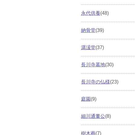
永代供養
(48)
納骨堂
(39)
潺湲堂
(37)
長川寺墓地
(30)
長川寺の仏様
(23)
庭園
(9)
細川通董公
(8)
樹木葬
(7)