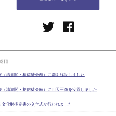
OSTS
寮（清瀧閣・檀信徒会館）に聯を移設しました
寮（清瀧閣・檀信徒会館）に四天王像を安置しました
る文化財指定書の交付式が行われました