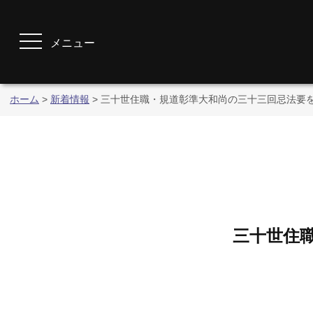
メニュー
ホーム
>
新着情報
>
三十世住職・規道彰準大和尚の三十三回忌法要
三十世住