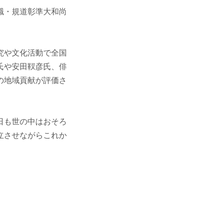
職・規道彰準大和尚
究や文化活動で全国
氏や安田靫彦氏、俳
の地域貢献が評価さ
日も世の中はおそろ
立させながらこれか