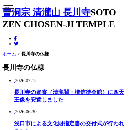
メニュー
曹洞宗 清瀧山 長川寺
SOTO
ZEN CHOSEN-JI TEMPLE
ホーム
>
長川寺の仏様
長川寺の仏様
2026-07-12
長川寺の衆寮（清瀧閣・檀信徒会館）に四天
王像を安置しました
2026-06-30
浅口市による文化財指定書の交付式が行われ