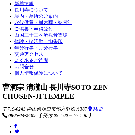
新着情報
長川寺について
境内・墓所のご案内
永代供養・樹木葬・納骨堂
ご供養・奉納受付
西国三十三ヶ所観音霊場
体験・諸活動・御朱印
年分行事・月分行事
交通アクセス
よくあるご質問
お問合せ
個人情報保護について
曹洞宗 清瀧山 長川寺
SOTO ZEN
CHOSEN-JI TEMPLE
〒719-0243 岡山県浅口市鴨方町鴨方387
MAP
0865-44-2405
【 受付 09：00～16：00 】