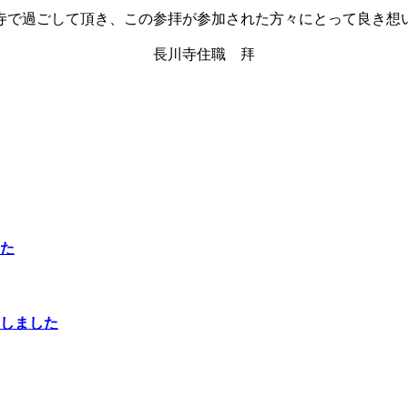
寺で過ごして頂き、この参拝が参加された方々にとって良き想
長川寺住職 拜
た
しました