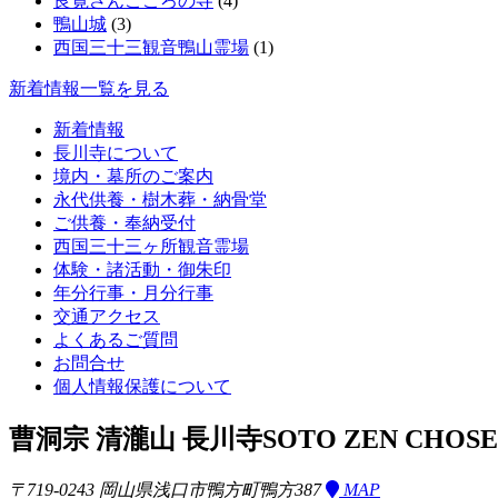
良寛さんこころの寺
(4)
鴨山城
(3)
西国三十三観音鴨山霊場
(1)
新着情報一覧を見る
新着情報
長川寺について
境内・墓所のご案内
永代供養・樹木葬・納骨堂
ご供養・奉納受付
西国三十三ヶ所観音霊場
体験・諸活動・御朱印
年分行事・月分行事
交通アクセス
よくあるご質問
お問合せ
個人情報保護について
曹洞宗 清瀧山 長川寺
SOTO ZEN CHOSE
〒719-0243 岡山県浅口市鴨方町鴨方387
MAP