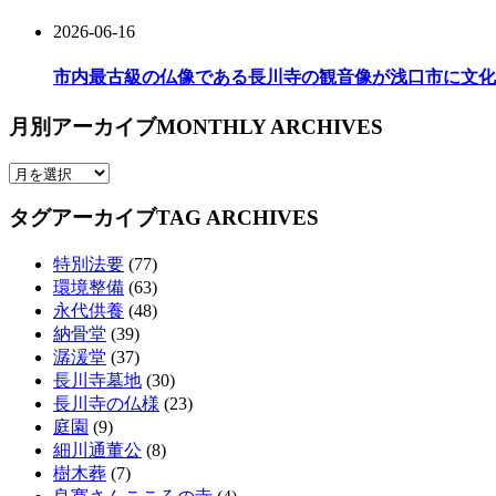
2026-06-16
市内最古級の仏像である長川寺の観音像が浅口市に文化
月別アーカイブ
MONTHLY ARCHIVES
タグアーカイブ
TAG ARCHIVES
特別法要
(77)
環境整備
(63)
永代供養
(48)
納骨堂
(39)
潺湲堂
(37)
長川寺墓地
(30)
長川寺の仏様
(23)
庭園
(9)
細川通董公
(8)
樹木葬
(7)