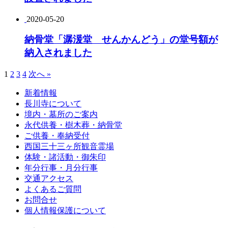
2020-05-20
納骨堂「潺湲堂 せんかんどう」の堂号額が
納入されました
1
2
3
4
次へ »
新着情報
長川寺について
境内・墓所のご案内
永代供養・樹木葬・納骨堂
ご供養・奉納受付
西国三十三ヶ所観音霊場
体験・諸活動・御朱印
年分行事・月分行事
交通アクセス
よくあるご質問
お問合せ
個人情報保護について