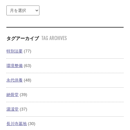
TAG ARCHIVES
タグアーカイブ
特別法要
(77)
環境整備
(63)
永代供養
(48)
納骨堂
(39)
潺湲堂
(37)
長川寺墓地
(30)