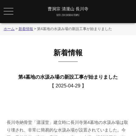
曹洞宗 清瀧山 長川寺
メニュー
SOTO ZEN CHOSEN-JI TEMPLE
ホーム
>
新着情報
>
第4墓地の水汲み場の新設工事が始まりました
新着情報
第4墓地の水汲み場の新設工事が始まりました
【 2025-04-29 】
長川寺納骨堂「潺湲堂」建立時に長川寺第4墓地の水汲み場は取
り壊され、非常に簡易的な水汲み場が設置されていました。今