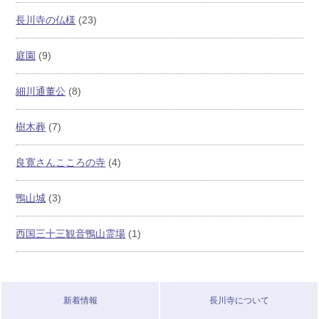
長川寺の仏様
(23)
庭園
(9)
細川通董公
(8)
樹木葬
(7)
良寛さんこころの寺
(4)
鴨山城
(3)
西国三十三観音鴨山霊場
(1)
新着情報
長川寺について