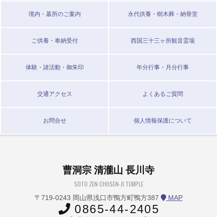
境内・墓所のご案内
永代供養・樹木葬・納骨堂
ご供養・奉納受付
西国三十三ヶ所観音霊場
体験・諸活動・御朱印
年分行事・月分行事
交通アクセス
よくあるご質問
お問合せ
個人情報保護について
曹洞宗 清瀧山 長川寺
SOTO ZEN CHOSEN-JI TEMPLE
〒719-0243 岡山県浅口市鴨方町鴨方387
MAP
0865-44-2405