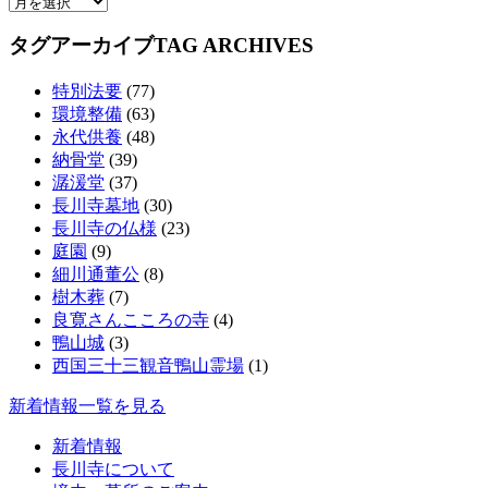
タグアーカイブ
TAG ARCHIVES
特別法要
(77)
環境整備
(63)
永代供養
(48)
納骨堂
(39)
潺湲堂
(37)
長川寺墓地
(30)
長川寺の仏様
(23)
庭園
(9)
細川通董公
(8)
樹木葬
(7)
良寛さんこころの寺
(4)
鴨山城
(3)
西国三十三観音鴨山霊場
(1)
新着情報一覧を見る
新着情報
長川寺について