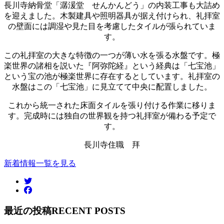
長川寺納骨堂「潺湲堂 せんかんどう」の内装工事も大詰め
を迎えました。木製建具や照明器具が据え付けられ、礼拝室
の壁面には調湿や見た目を考慮したタイルが張られていま
す。
この礼拝室の大きな特徴の一つが薄い水を張る水盤です。極
楽世界の諸相を説いた『阿弥陀経』という経典は「七宝池」
という宝の池が極楽世界に存在するとしています。礼拝室の
水盤はこの「七宝池」に見立てて中央に配置しました。
これから統一された床面タイルを張り付ける作業に移りま
す。完成時には独自の世界観を持つ礼拝室が備わる予定で
す。
長川寺住職 拜
新着情報一覧を見る
最近の投稿
RECENT POSTS