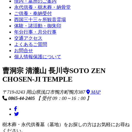
境内・墓所のご案内
永代供養・樹木葬・納骨堂
ご供養・奉納受付
西国三十三ヶ所観音霊場
体験・諸活動・御朱印
年分行事・月分行事
交通アクセス
よくあるご質問
お問合せ
個人情報保護について
曹洞宗 清瀧山 長川寺
SOTO ZEN
CHOSEN-JI TEMPLE
〒719-0243 岡山県浅口市鴨方町鴨方387
MAP
0865-44-2405
【 受付 09：00～16：00 】
樹木葬・永代供養墓（墓地）をお探しの方はお気軽にお尋ね
ください。