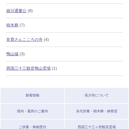
細川通董公
(8)
樹木葬
(7)
良寛さんこころの寺
(4)
鴨山城
(3)
西国三十三観音鴨山霊場
(1)
新着情報
長川寺について
境内・墓所のご案内
永代供養・樹木葬・納骨堂
ご供養・奉納受付
西国三十三ヶ所観音霊場