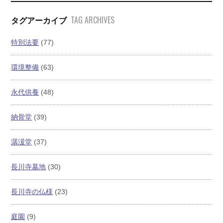
TAG ARCHIVES
タグアーカイブ
特別法要
(77)
環境整備
(63)
永代供養
(48)
納骨堂
(39)
潺湲堂
(37)
長川寺墓地
(30)
長川寺の仏様
(23)
庭園
(9)