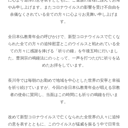
に心より追悼の意を表すとともに、ご遺族の皆様に謹んでお悔
やみ申し上げます。またコロナウイルスの影響を受け不自由を
余儀なくされている全ての方々に心よりお見舞い申し上げま
す。
全日本仏教青年会の呼びかけで、新型コロナウイルスで亡くな
られた全ての方々の追悼慰霊とこのウイルスと戦われている全
ての方々に感謝を捧げる「祈りの鐘」を午後五時に行いまし
た。曹洞宗の鳴鐘法にのっとって、一声を打つたびに祈りを込
めたお拝をしています。
長川寺では毎朝のお勤めで地域を中心とした世界の安寧と幸福
を祈り続けていますが、今回の全日本仏教青年会が唱える宗教
者の使命に賛同し、当面はこの時間にも祈りの鳴鐘を行いま
す。
改めて新型コロナウイルスで亡くなられた全世界の人々に追悼
の意を表すとともに、このウイルスが猛威を振るう中で日常生