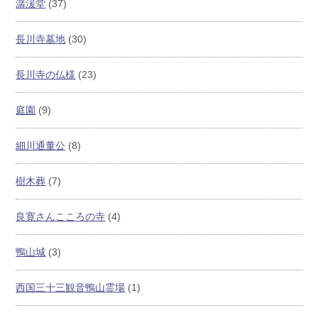
潺湲堂
(37)
長川寺墓地
(30)
長川寺の仏様
(23)
庭園
(9)
細川通董公
(8)
樹木葬
(7)
良寛さんこころの寺
(4)
鴨山城
(3)
西国三十三観音鴨山霊場
(1)