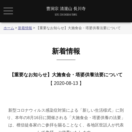
曹洞宗 清瀧山 長川寺
メニュー
SOTO ZEN CHOSEN-JI TEMPLE
ホーム
>
新着情報
>
【重要なお知らせ】大施食会・塔婆供養法要について
新着情報
【重要なお知らせ】大施食会・塔婆供養法要について
【 2020-08-13 】
新型コロナウィルス感染症対策による「新しい生活様式」に則
り、本年の8月16日に開催される「大施食会・塔婆供養の法要」
は、檀信徒各家のご参拝を賜ることなく、各地区世話人が代表