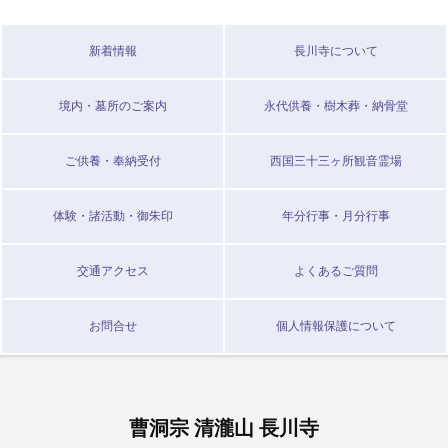
新着情報
長川寺について
境内・墓所のご案内
永代供養・樹木葬・納骨堂
ご供養・奉納受付
西国三十三ヶ所観音霊場
体験・諸活動・御朱印
年分行事・月分行事
交通アクセス
よくあるご質問
お問合せ
個人情報保護について
曹洞宗 清瀧山 長川寺