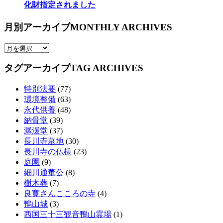
化財指定されました
月別アーカイブ
MONTHLY ARCHIVES
タグアーカイブ
TAG ARCHIVES
特別法要
(77)
環境整備
(63)
永代供養
(48)
納骨堂
(39)
潺湲堂
(37)
長川寺墓地
(30)
長川寺の仏様
(23)
庭園
(9)
細川通董公
(8)
樹木葬
(7)
良寛さんこころの寺
(4)
鴨山城
(3)
西国三十三観音鴨山霊場
(1)