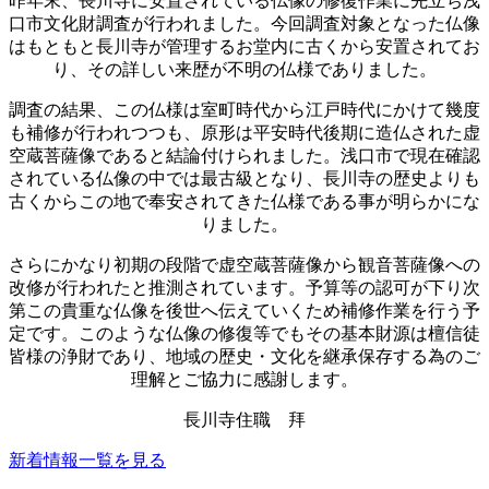
昨年末、長川寺に安置されている仏像の修復作業に先立ち浅
口市文化財調査が行われました。今回調査対象となった仏像
はもともと長川寺が管理するお堂内に古くから安置されてお
り、その詳しい来歴が不明の仏様でありました。
調査の結果、この仏様は室町時代から江戸時代にかけて幾度
も補修が行われつつも、原形は平安時代後期に造仏された虚
空蔵菩薩像であると結論付けられました。浅口市で現在確認
されている仏像の中では最古級となり、長川寺の歴史よりも
古くからこの地で奉安されてきた仏様である事が明らかにな
りました。
さらにかなり初期の段階で虚空蔵菩薩像から観音菩薩像への
改修が行われたと推測されています。予算等の認可が下り次
第この貴重な仏像を後世へ伝えていくため補修作業を行う予
定です。このような仏像の修復等でもその基本財源は檀信徒
皆様の浄財であり、地域の歴史・文化を継承保存する為のご
理解とご協力に感謝します。
長川寺住職 拜
新着情報一覧を見る