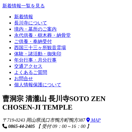
新着情報一覧を見る
新着情報
長川寺について
境内・墓所のご案内
永代供養・樹木葬・納骨堂
ご供養・奉納受付
西国三十三ヶ所観音霊場
体験・諸活動・御朱印
年分行事・月分行事
交通アクセス
よくあるご質問
お問合せ
個人情報保護について
曹洞宗 清瀧山 長川寺
SOTO ZEN
CHOSEN-JI TEMPLE
〒719-0243 岡山県浅口市鴨方町鴨方387
MAP
0865-44-2405
【 受付 09：00～16：00 】