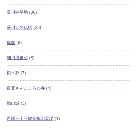
長川寺墓地
(30)
長川寺の仏様
(23)
庭園
(9)
細川通董公
(8)
樹木葬
(7)
良寛さんこころの寺
(4)
鴨山城
(3)
西国三十三観音鴨山霊場
(1)