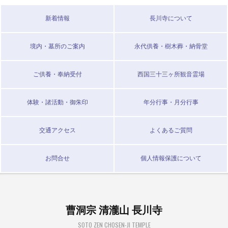
新着情報
長川寺について
境内・墓所のご案内
永代供養・樹木葬・納骨堂
ご供養・奉納受付
西国三十三ヶ所観音霊場
体験・諸活動・御朱印
年分行事・月分行事
交通アクセス
よくあるご質問
お問合せ
個人情報保護について
曹洞宗 清瀧山 長川寺
SOTO ZEN CHOSEN-JI TEMPLE