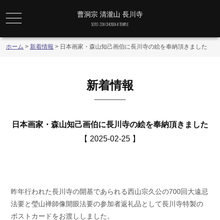
曹洞宗 清瀧山 長川寺
メニュー
SOTO ZEN CHOSEN-JI TEMPLE
ホーム
>
新着情報
>
日本画家・森山知己画伯に長川寺の絵を奉納頂きました
新着情報
日本画家・森山知己画伯に長川寺の絵を奉納頂きました
【 2025-02-25 】
昨年行われた長川寺の開基であられる西山宗久公の700回大遠忌
法要と瑩山禅師像開眼法要の参加者返礼品として長川寺特製の
ポストカードをお渡ししました。