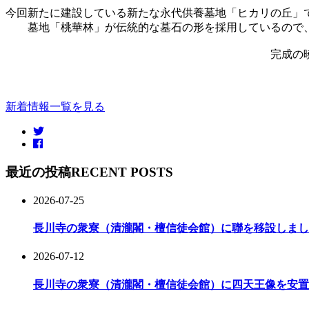
今回新たに建設している新たな永代供養墓地「ヒカリの丘」
墓地「桃華林」が伝統的な墓石の形を採用しているので
完成の
新着情報一覧を見る
最近の投稿
RECENT POSTS
2026-07-25
長川寺の衆寮（清瀧閣・檀信徒会館）に聯を移設しまし
2026-07-12
長川寺の衆寮（清瀧閣・檀信徒会館）に四天王像を安置