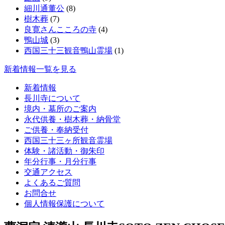
細川通董公
(8)
樹木葬
(7)
良寛さんこころの寺
(4)
鴨山城
(3)
西国三十三観音鴨山霊場
(1)
新着情報一覧を見る
新着情報
長川寺について
境内・墓所のご案内
永代供養・樹木葬・納骨堂
ご供養・奉納受付
西国三十三ヶ所観音霊場
体験・諸活動・御朱印
年分行事・月分行事
交通アクセス
よくあるご質問
お問合せ
個人情報保護について