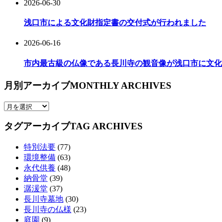
2026-06-30
浅口市による文化財指定書の交付式が行われました
2026-06-16
市内最古級の仏像である長川寺の観音像が浅口市に文化
月別アーカイブ
MONTHLY ARCHIVES
タグアーカイブ
TAG ARCHIVES
特別法要
(77)
環境整備
(63)
永代供養
(48)
納骨堂
(39)
潺湲堂
(37)
長川寺墓地
(30)
長川寺の仏様
(23)
庭園
(9)