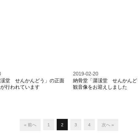
8
2019-02-20
潺湲堂 せんかんどう」の正面
納骨堂「潺湲堂 せんかんど
事が行われています
観音像をお迎えしました
« 前へ
1
2
3
4
次へ »