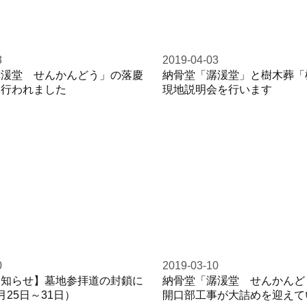
3
2019-04-03
潺湲堂 せんかんどう」の落慶
納骨堂「潺湲堂」と樹木葬「
り行われました
現地説明会を行います
0
2019-03-10
お知らせ】墓地参拝道の封鎖に
納骨堂「潺湲堂 せんかんど
月25日～31日）
開口部工事が大詰めを迎えて