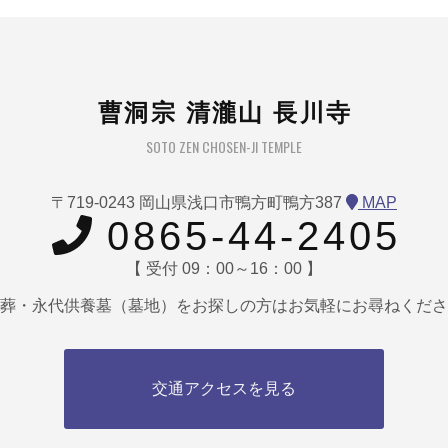
曹洞宗 清瀧山 長川寺
SOTO ZEN CHOSEN-JI TEMPLE
〒719-0243 岡山県浅口市鴨方町鴨方387
MAP
0865-44-2405
【 受付 09：00～16：00 】
葬・永代供養墓（墓地）をお探しの方はお気軽にお尋ねくださ
交通アクセスを見る