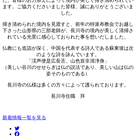
た。皆様のお力添えによって境内が美しく掃き清められてい
ます。ご協力くださいました皆様、誠にありがとうございま
した。
掃き清められた境内を見渡すと、前年の特派布教会でお越し
下さった山形県の三部老師が、長川寺の境内が美しく清掃さ
れている光景に感心しておられた事を想いだしました。
仏教にも造詣が深く、中国を代表する詩人である蘇東坡は次
のような詩を詠んでいます。
「渓声便是広長舌、山色豈非清浄身」
（美しい谷川のせせらぎは仏の説法であり、美しい山は仏の
姿そのものである）
長川寺の仏様は多くの方々によって護られております。
長川寺住職 拜
新着情報一覧を見る