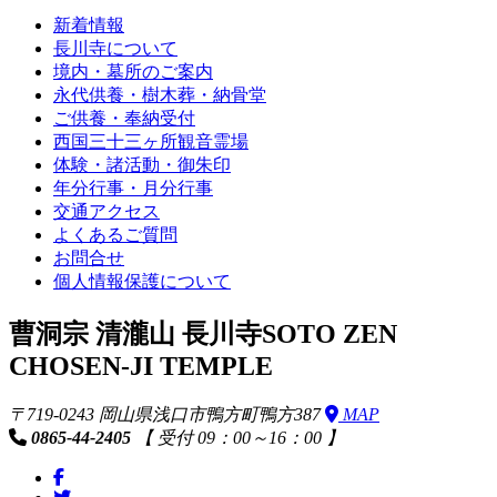
新着情報
長川寺について
境内・墓所のご案内
永代供養・樹木葬・納骨堂
ご供養・奉納受付
西国三十三ヶ所観音霊場
体験・諸活動・御朱印
年分行事・月分行事
交通アクセス
よくあるご質問
お問合せ
個人情報保護について
曹洞宗 清瀧山 長川寺
SOTO ZEN
CHOSEN-JI TEMPLE
〒719-0243 岡山県浅口市鴨方町鴨方387
MAP
0865-44-2405
【 受付 09：00～16：00 】