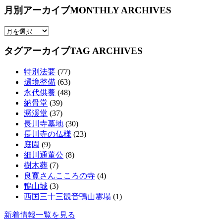
月別アーカイブ
MONTHLY ARCHIVES
タグアーカイブ
TAG ARCHIVES
特別法要
(77)
環境整備
(63)
永代供養
(48)
納骨堂
(39)
潺湲堂
(37)
長川寺墓地
(30)
長川寺の仏様
(23)
庭園
(9)
細川通董公
(8)
樹木葬
(7)
良寛さんこころの寺
(4)
鴨山城
(3)
西国三十三観音鴨山霊場
(1)
新着情報一覧を見る