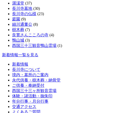
潺湲堂
(37)
長川寺墓地
(30)
長川寺の仏様
(23)
庭園
(9)
細川通董公
(8)
樹木葬
(7)
良寛さんこころの寺
(4)
鴨山城
(3)
西国三十三観音鴨山霊場
(1)
新着情報一覧を見る
新着情報
長川寺について
境内・墓所のご案内
永代供養・樹木葬・納骨堂
ご供養・奉納受付
西国三十三ヶ所観音霊場
体験・諸活動・御朱印
年分行事・月分行事
交通アクセス
よくあるご質問