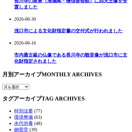
長川寺の衆寮（清瀧閣・檀信徒会館）に四天王像を安
置しました
2026-06-30
浅口市による文化財指定書の交付式が行われました
2026-06-16
市内最古級の仏像である長川寺の観音像が浅口市に文
化財指定されました
月別アーカイブ
MONTHLY ARCHIVES
タグアーカイブ
TAG ARCHIVES
特別法要
(77)
環境整備
(63)
永代供養
(48)
納骨堂
(39)