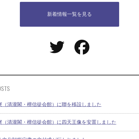
新着情報一覧を見る
OSTS
寮（清瀧閣・檀信徒会館）に聯を移設しました
寮（清瀧閣・檀信徒会館）に四天王像を安置しました