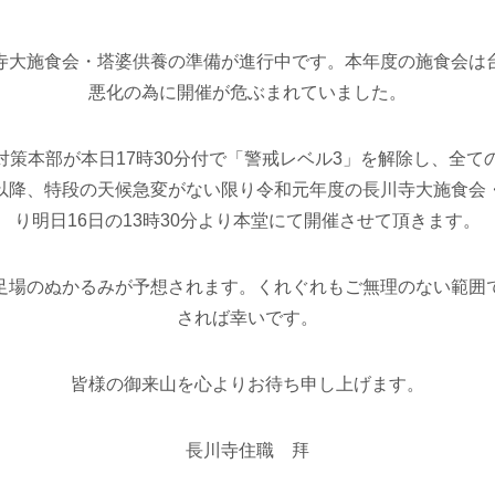
寺大施食会
・塔婆供養
の準備が進行中です。本年度の施食会は
悪化の為に開催が危ぶまれていました。
対策本部が本日17時30分付で「警戒レベル3」を解除し、全て
以降、特段の天候急変がない限り令和元年度の長川寺大施食会
り明日16日の13時30分より本堂にて開催させて頂きます。
足場のぬかるみが予想されます。くれぐれもご無理のない範囲
されば幸いです。
皆様の御来山を心よりお待ち申し上げます。
長川寺住職 拜