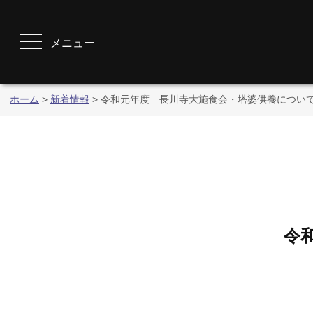
メニュー
ホーム
>
新着情報
>
令和元年度 長川寺大施食会・塔婆供養につい
令