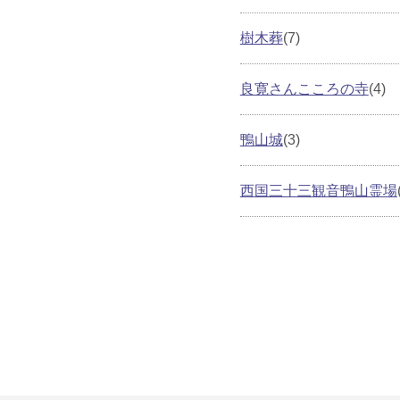
樹木葬
(7)
良寛さんこころの寺
(4)
鴨山城
(3)
西国三十三観音鴨山霊場