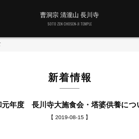
曹洞宗 清瀧山 長川寺
SOTO ZEN CHOSEN-JI TEMPLE
て
新着情報
和元年度 長川寺大施食会・塔婆供養につ
【 2019-08-15 】