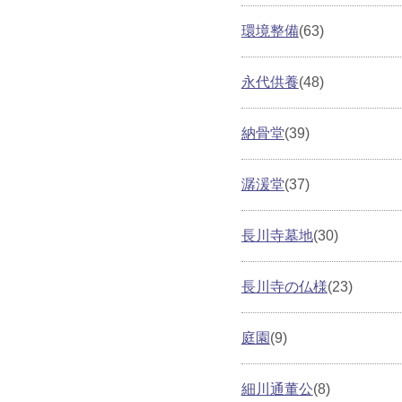
環境整備
(63)
永代供養
(48)
納骨堂
(39)
潺湲堂
(37)
長川寺墓地
(30)
長川寺の仏様
(23)
庭園
(9)
細川通董公
(8)