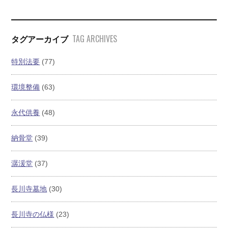
TAG ARCHIVES
タグアーカイブ
特別法要
(77)
環境整備
(63)
永代供養
(48)
納骨堂
(39)
潺湲堂
(37)
長川寺墓地
(30)
長川寺の仏様
(23)