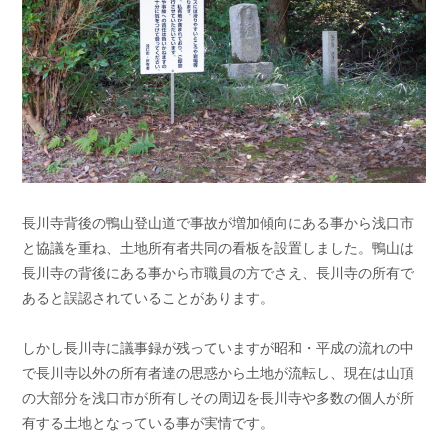
長川寺背後の鴨山登山道で事故が増加傾向にある事から浅口市
と協議を重ね、土地所有者共同の看板を設置しました。鴨山は
長川寺の背後にある事から市職員の方でさえ、長川寺の所有で
あると誤認されていることがあります。
しかし長川寺に議事録が残っていますが昭和・平成の流れの中
で長川寺以外の所有者達の思惑から土地が流転し、現在は山頂
の大部分を浅口市が所有しその周辺を長川寺や多数の個人が所
有する土地となっている事が実情です。