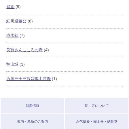
庭園
(9)
細川通董公
(8)
樹木葬
(7)
良寛さんこころの寺
(4)
鴨山城
(3)
西国三十三観音鴨山霊場
(1)
新着情報
長川寺について
境内・墓所のご案内
永代供養・樹木葬・納骨堂