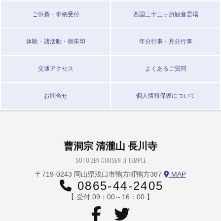
ご供養・奉納受付
西国三十三ヶ所観音霊場
体験・諸活動・御朱印
年分行事・月分行事
交通アクセス
よくあるご質問
お問合せ
個人情報保護について
曹洞宗 清瀧山 長川寺
SOTO ZEN CHOSEN-JI TEMPLE
〒719-0243 岡山県浅口市鴨方町鴨方387
MAP
0865-44-2405
【 受付 09：00～16：00 】