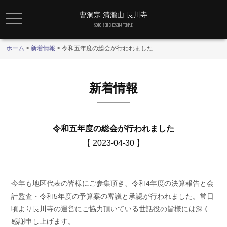
曹洞宗 清瀧山 長川寺
メニュー
SOTO ZEN CHOSEN-JI TEMPLE
ホーム
>
新着情報
>
令和五年度の総会が行われました
新着情報
令和五年度の総会が行われました
【 2023-04-30 】
今年も地区代表の皆様にご参集頂き、令和4年度の決算報告と会
計監査・令和5年度の予算案の審議と承認が行われました。常日
頃より長川寺の運営にご協力頂いている世話役の皆様には深く
感謝申し上げます。