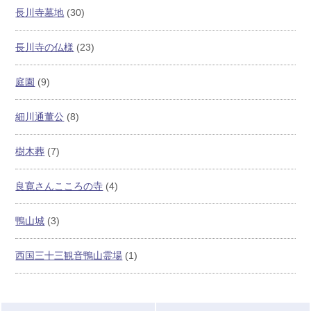
長川寺墓地
(30)
長川寺の仏様
(23)
庭園
(9)
細川通董公
(8)
樹木葬
(7)
良寛さんこころの寺
(4)
鴨山城
(3)
西国三十三観音鴨山霊場
(1)