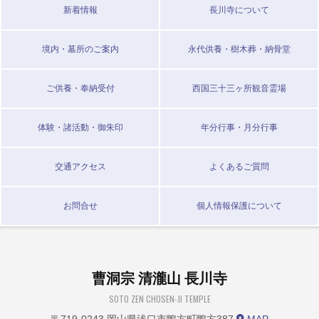
新着情報
長川寺について
境内・墓所のご案内
永代供養・樹木葬・納骨堂
ご供養・奉納受付
西国三十三ヶ所観音霊場
体験・諸活動・御朱印
年分行事・月分行事
交通アクセス
よくあるご質問
お問合せ
個人情報保護について
曹洞宗 清瀧山 長川寺
SOTO ZEN CHOSEN-JI TEMPLE
〒719-0243 岡山県浅口市鴨方町鴨方387
MAP