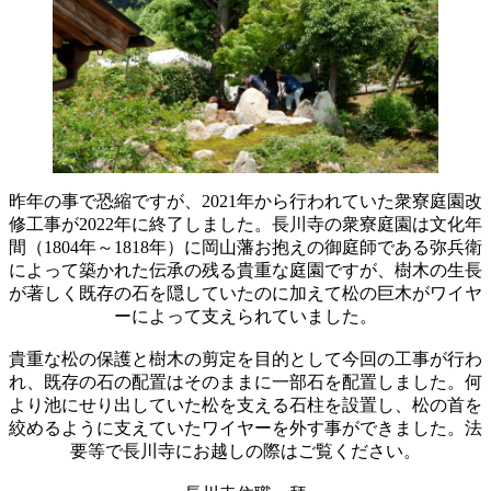
昨年の事で恐縮ですが、2021年から行われていた衆寮庭園改
修工事が2022年に終了しました。長川寺の衆寮庭園は文化年
間（1804年～1818年）に岡山藩お抱えの御庭師である弥兵衛
によって築かれた伝承の残る貴重な庭園ですが、樹木の生長
が著しく既存の石を隠していたのに加えて松の巨木がワイヤ
ーによって支えられていました。
貴重な松の保護と樹木の剪定を目的として今回の工事が行わ
れ、既存の石の配置はそのままに一部石を配置しました。何
より池にせり出していた松を支える石柱を設置し、松の首を
絞めるように支えていたワイヤーを外す事ができました。法
要等で長川寺にお越しの際はご覧ください。