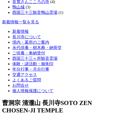
良寛さんこころの寺
(4)
鴨山城
(3)
西国三十三観音鴨山霊場
(1)
新着情報一覧を見る
新着情報
長川寺について
境内・墓所のご案内
永代供養・樹木葬・納骨堂
ご供養・奉納受付
西国三十三ヶ所観音霊場
体験・諸活動・御朱印
年分行事・月分行事
交通アクセス
よくあるご質問
お問合せ
個人情報保護について
曹洞宗 清瀧山 長川寺
SOTO ZEN
CHOSEN-JI TEMPLE