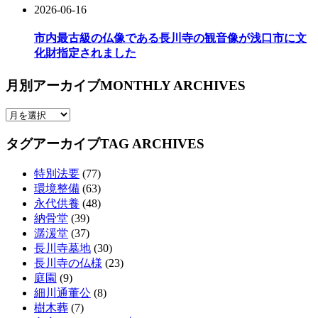
2026-06-16
市内最古級の仏像である長川寺の観音像が浅口市に文
化財指定されました
月別アーカイブ
MONTHLY ARCHIVES
タグアーカイブ
TAG ARCHIVES
特別法要
(77)
環境整備
(63)
永代供養
(48)
納骨堂
(39)
潺湲堂
(37)
長川寺墓地
(30)
長川寺の仏様
(23)
庭園
(9)
細川通董公
(8)
樹木葬
(7)