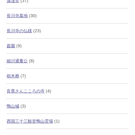
潺湲堂
(37)
長川寺墓地
(30)
長川寺の仏様
(23)
庭園
(9)
細川通董公
(8)
樹木葬
(7)
良寛さんこころの寺
(4)
鴨山城
(3)
西国三十三観音鴨山霊場
(1)