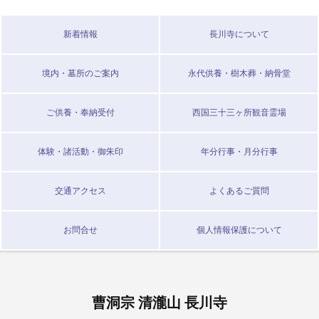
新着情報
長川寺について
境内・墓所のご案内
永代供養・樹木葬・納骨堂
ご供養・奉納受付
西国三十三ヶ所観音霊場
体験・諸活動・御朱印
年分行事・月分行事
交通アクセス
よくあるご質問
お問合せ
個人情報保護について
曹洞宗 清瀧山 長川寺