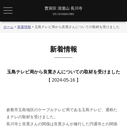
曹洞宗 清瀧山 長川寺
メニュー
SOTO ZEN CHOSEN-JI TEMPLE
ホーム
>
新着情報
>
玉島テレビ局から良寛さんについての取材を受けました
新着情報
玉島テレビ局から良寛さんについての取材を受けました
【 2024-05-16 】
倉敷市玉島地区のケーブルテレビ局である玉島テレビ、通称た
まテレの取材を受けました。
長川寺と良寛さんの関係は良寛さんが修行した円通寺との関係