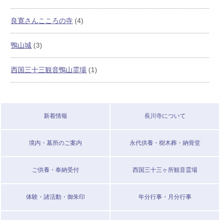
良寛さんこころの寺
(4)
鴨山城
(3)
西国三十三観音鴨山霊場
(1)
新着情報
長川寺について
境内・墓所のご案内
永代供養・樹木葬・納骨堂
ご供養・奉納受付
西国三十三ヶ所観音霊場
体験・諸活動・御朱印
年分行事・月分行事