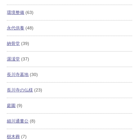
環境整備
(63)
永代供養
(48)
納骨堂
(39)
潺湲堂
(37)
長川寺墓地
(30)
長川寺の仏様
(23)
庭園
(9)
細川通董公
(8)
樹木葬
(7)