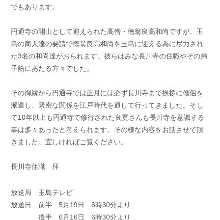
でもあります。
円通寺の開山として迎えられた高僧・徳翁良高和尚ですが、玉
島の商人達の要請で徳翁良高和尚を玉島に迎える為に尽力され
た3名の和尚達がおられます。彼らはみな長川寺の住職やその弟
子筋にあたる方々でした。
その御縁から円通寺では正月には必ず長川寺まで挨拶に僧侶を
派遣し、緊密な関係を江戸時代を通して行ってきました。そし
て10年以上も円通寺で修行された良寛さんも長川寺を意識する
事は多々あったと考えられます。その様な内容をお話させて頂
きました。宜しければご覧ください。
長川寺住職 拜
放送局 玉島テレビ
放送日 前半 5月19日 6時30分より
後半 6月16日 6時30分より