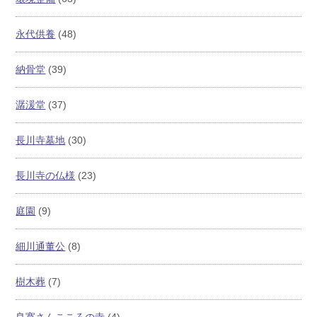
永代供養
(48)
納骨堂
(39)
潺湲堂
(37)
長川寺墓地
(30)
長川寺の仏様
(23)
庭園
(9)
細川通董公
(8)
樹木葬
(7)