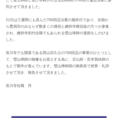
して道元禅師と並び尊称される瑩山禅師の700回大遠忌法要に参
列させて頂きました。
21日は三週間にも及んだ700回忌法要の最終日であり、全国か
ら曹洞宗のみならず数多くの僧侶と總持寺檀信徒の方々が参集
され、總持寺初代住職でもあられる瑩山禅師の遺徳をしのびま
した。
長川寺でも開基である西山宗久公の700回忌の事業のひとつとし
て、瑩山禅師の御像をお迎えする為に、京仏師・宮本我休師の
もとで製作が進んでいます。瑩山禅師様の御真前で焼香・礼拝
させて頂き、報告させて頂きました。
長川寺住職 拜