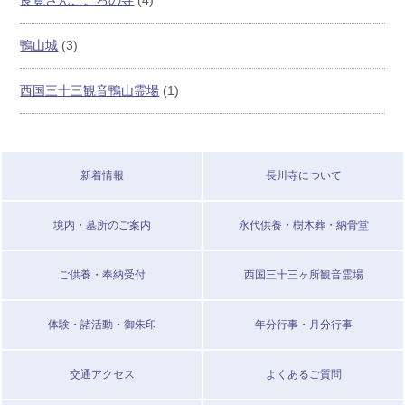
良寛さんこころの寺
(4)
鴨山城
(3)
西国三十三観音鴨山霊場
(1)
新着情報
長川寺について
境内・墓所のご案内
永代供養・樹木葬・納骨堂
ご供養・奉納受付
西国三十三ヶ所観音霊場
体験・諸活動・御朱印
年分行事・月分行事
交通アクセス
よくあるご質問