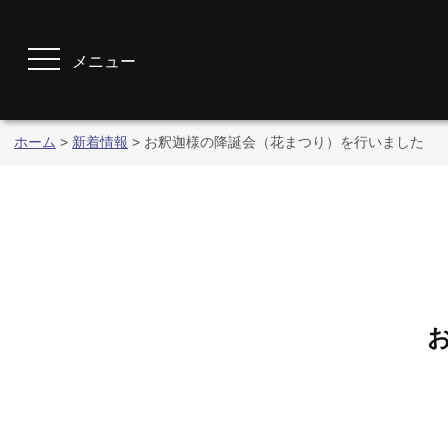
メニュー
ホーム
>
新着情報
>
お釈迦様の降誕会（花まつり）を行いました