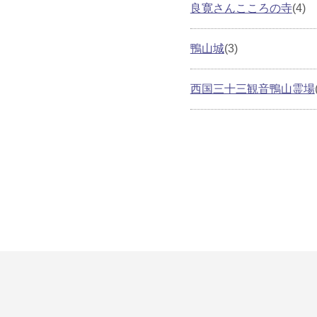
良寛さんこころの寺
(4)
鴨山城
(3)
西国三十三観音鴨山霊場