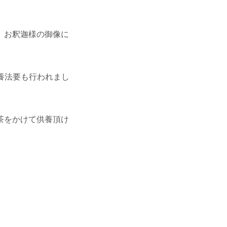
、お釈迦様の御像に
養法要も行われまし
茶をかけて供養頂け