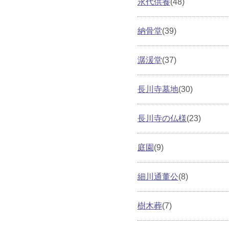
永代供養
(48)
納骨堂
(39)
潺湲堂
(37)
長川寺墓地
(30)
長川寺の仏様
(23)
庭園
(9)
細川通董公
(8)
樹木葬
(7)