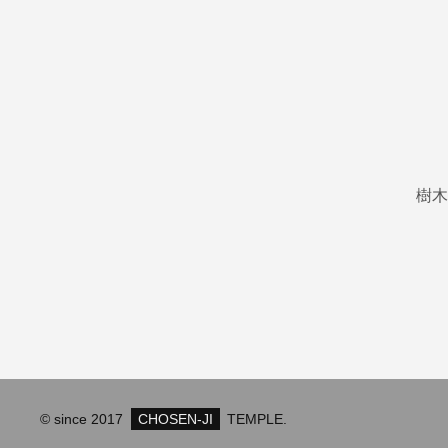
樹木
© since 2017
CHOSEN-JI
TEMPLE.