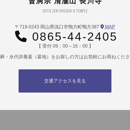
曹洞宗 清瀧山 長川寺
SOTO ZEN CHOSEN-JI TEMPLE
〒719-0243 岡山県浅口市鴨方町鴨方387
MAP
0865-44-2405
【 受付 09：00～16：00 】
葬・永代供養墓（墓地）をお探しの方はお気軽にお尋ねくださ
交通アクセスを見る