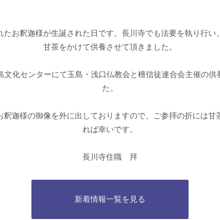
れたお釈迦様が生誕された日です。長川寺でも法要を執り行い
甘茶をかけて供養させて頂きました。
玉島文化センターにて玉島・浅口仏教会と檀信徒連合会主催の供
た。
お釈迦様の御像を外に出しておりますので、ご参拝の折には甘
れば幸いです。
長川寺住職 拜
新着情報一覧を見る