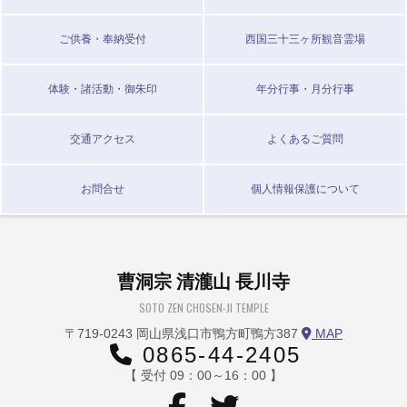
ご供養・奉納受付
西国三十三ヶ所観音霊場
体験・諸活動・御朱印
年分行事・月分行事
交通アクセス
よくあるご質問
お問合せ
個人情報保護について
曹洞宗 清瀧山 長川寺
SOTO ZEN CHOSEN-JI TEMPLE
〒719-0243 岡山県浅口市鴨方町鴨方387
MAP
0865-44-2405
【 受付 09：00～16：00 】