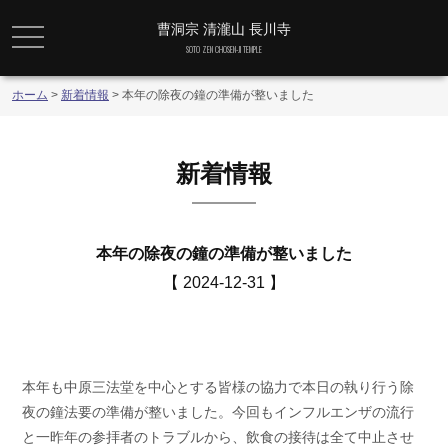
曹洞宗 清瀧山 長川寺
メニュー
SOTO ZEN CHOSEN-JI TEMPLE
ホーム
>
新着情報
>
本年の除夜の鐘の準備が整いました
新着情報
本年の除夜の鐘の準備が整いました
【 2024-12-31 】
本年も中原三法堂を中心とする皆様の協力で本日の執り行う除
夜の鐘法要の準備が整いました。今回もインフルエンザの流行
と一昨年の参拝者のトラブルから、飲食の接待は全て中止させ