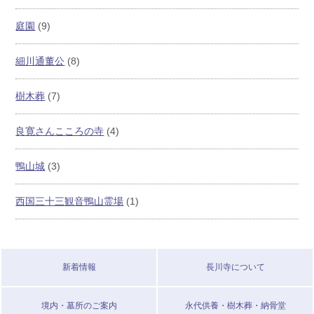
庭園
(9)
細川通董公
(8)
樹木葬
(7)
良寛さんこころの寺
(4)
鴨山城
(3)
西国三十三観音鴨山霊場
(1)
新着情報
長川寺について
境内・墓所のご案内
永代供養・樹木葬・納骨堂