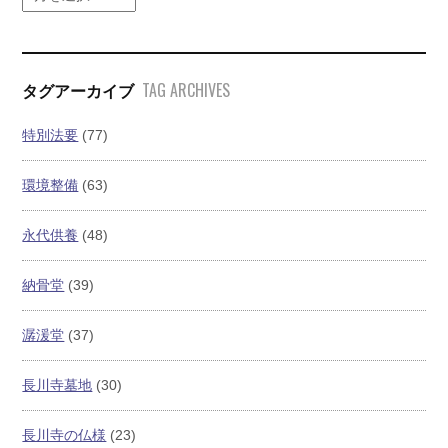
TAG ARCHIVES
タグアーカイブ
特別法要
(77)
環境整備
(63)
永代供養
(48)
納骨堂
(39)
潺湲堂
(37)
長川寺墓地
(30)
長川寺の仏様
(23)