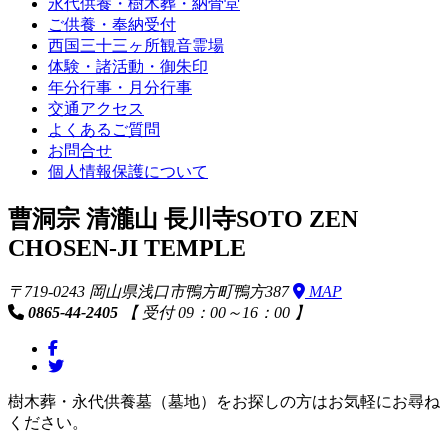
永代供養・樹木葬・納骨堂
ご供養・奉納受付
西国三十三ヶ所観音霊場
体験・諸活動・御朱印
年分行事・月分行事
交通アクセス
よくあるご質問
お問合せ
個人情報保護について
曹洞宗 清瀧山 長川寺
SOTO ZEN
CHOSEN-JI TEMPLE
〒719-0243 岡山県浅口市鴨方町鴨方387
MAP
0865-44-2405
【 受付 09：00～16：00 】
樹木葬・永代供養墓（墓地）をお探しの方はお気軽にお尋ね
ください。