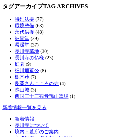
タグアーカイブ
TAG ARCHIVES
特別法要
(77)
環境整備
(63)
永代供養
(48)
納骨堂
(39)
潺湲堂
(37)
長川寺墓地
(30)
長川寺の仏様
(23)
庭園
(9)
細川通董公
(8)
樹木葬
(7)
良寛さんこころの寺
(4)
鴨山城
(3)
西国三十三観音鴨山霊場
(1)
新着情報一覧を見る
新着情報
長川寺について
境内・墓所のご案内