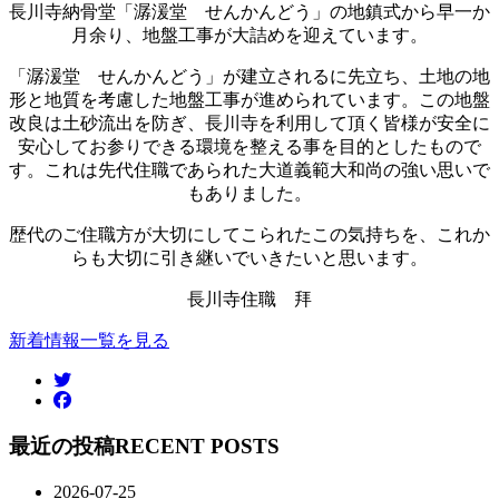
長川寺納骨堂「潺湲堂 せんかんどう」の地鎮式から早一か
月余り、地盤工事が大詰めを迎えています。
「潺湲堂 せんかんどう」が建立されるに先立ち、土地の地
形と地質を考慮した地盤工事が進められています。この地盤
改良は土砂流出を防ぎ、長川寺を利用して頂く皆様が安全に
安心してお参りできる環境を整える事を目的としたもので
す。これは先代住職であられた大道義範大和尚の強い思いで
もありました。
歴代のご住職方が大切にしてこられたこの気持ちを、これか
らも大切に引き継いでいきたいと思います。
長川寺住職 拜
新着情報一覧を見る
最近の投稿
RECENT POSTS
2026-07-25