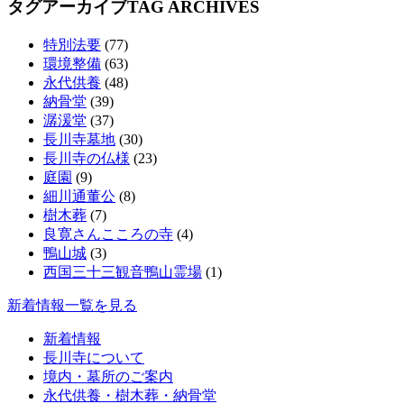
タグアーカイブ
TAG ARCHIVES
特別法要
(77)
環境整備
(63)
永代供養
(48)
納骨堂
(39)
潺湲堂
(37)
長川寺墓地
(30)
長川寺の仏様
(23)
庭園
(9)
細川通董公
(8)
樹木葬
(7)
良寛さんこころの寺
(4)
鴨山城
(3)
西国三十三観音鴨山霊場
(1)
新着情報一覧を見る
新着情報
長川寺について
境内・墓所のご案内
永代供養・樹木葬・納骨堂