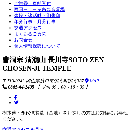
ご供養・奉納受付
西国三十三ヶ所観音霊場
体験・諸活動・御朱印
年分行事・月分行事
交通アクセス
よくあるご質問
お問合せ
個人情報保護について
曹洞宗 清瀧山 長川寺
SOTO ZEN
CHOSEN-JI TEMPLE
〒719-0243 岡山県浅口市鴨方町鴨方387
MAP
0865-44-2405
【 受付 09：00～16：00 】
樹木葬・永代供養墓（墓地）をお探しの方はお気軽にお尋ね
ください。
交通アクセスを見る